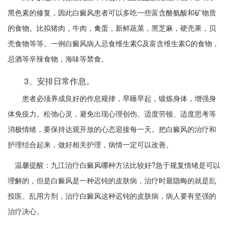
黑色素的修复，因此白癜风患者可以多吃一些富含酪氨酸和矿物质
的食物。比拟猪肉，牛肉，禽蛋，新鲜蔬菜，黑芝麻，硬壳果，贝
壳食物等等。一例白癜风病人忌食维生素C及富含维生素C的食物，
忌酒等辛辣食物，海味等禁食。
3、安排日常作息。
患者必须养成良好的作息规律，早睡早起，锻炼身体，增强身
体免疫力。松弛心灵，避免出现心理创伤、适度劳顿、适度思考等
消极情绪，要保持达观开放的心态迎接每一天。把白癜风的治疗和
护理结合起来，做好相关护理，病情一定可以改善。
温馨提醒：九江治疗白癜风哪种方法比较好?急于规复情绪是可以
理解的，但是白癜风是一种迟钝的皮肤病，治疗时最隐晦的就是乱
投医、乱用方剂，治疗白癜风这种迟钝的皮肤病，病人要有坚强的
治疗决心。