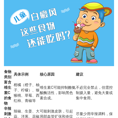
食物
具体示例
核心原因
建议
类别
富含
柑橘（橙子、柚
维生
维生素C可能抑制酪氨
不必完全禁止，但需控
子、柠檬）、猕
素C
酸酶活性，影响黑色
制摄入量，避免大量或
猴桃、草莓、西
的食
素合成。
集中食用。
红柿、青椒等
物
辛辣
辣椒、生姜、大
可能刺激皮肤，引起
刺激
尽量少用辛辣调料，保
蒜、洋葱、花椒
局部血管扩张和炎症