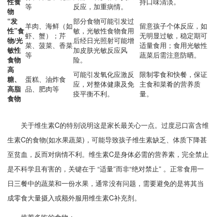
性食
持口味清淡。
等
反应，加重病情。
物
“发
部分食物可能引发过
羊肉、海鲜（如
留意孩子个体反应，如
性”食
敏，光敏性食物食用
虾、蟹）；芹
无明显过敏，稳定期可
物/光
后经日光照射可能增
菜、菠菜、香菜
适量食用；食用光敏性
敏性
加皮肤光敏反应风
等
蔬菜后需注意防晒。
食物
险。
高
可能引发氧化应激反
限制零食和快餐，保证
糖、
蛋糕、油炸食
应，对整体健康及免
主食和菜肴的营养质
高脂
品、肥肉等
疫平衡不利。
量。
食物
关于维生素C的特别说明这是家长最关心一点。过度忌口富含维
生素C的食物(如水果蔬菜)，可能导致孩子维生素缺乏、体质下降甚
至贫血，反而对病情不利。维生素C是身体必需的营养素，完全禁止
是不科学且有害的，关键在于 “适量”而非“绝对禁止”​ 。正常食用一
日三餐中的蔬菜和一份水果，通常没有问题，需要避免的是将其当
成零食大量摄入或额外服用维生素C补充剂。
推荐多吃的食物：