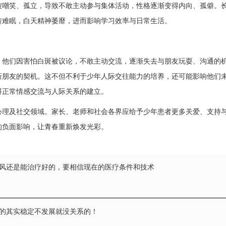
被嘲笑、孤立，导致不敢主动参与集体活动，性格逐渐变得内向、孤僻。
难眠，白天精神萎靡，进而影响学习效率与日常生活。​
们因害怕白斑被议论，不敢主动交流，逐渐失去与朋友玩耍、沟通的机
新朋友的契机。这不但不利于少年人际交往能力的培养，还可能影响他们
正常情感交流与人际关系的建立。​
及社交领域。家长、老师和社会各界应给予少年患者更多关爱、支持与
的负面影响，让青春重新焕发光彩。
风还是能治疗好的，要相信现在的医疗条件和技术
的其实稳定不发展就没关系的！