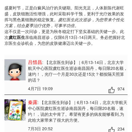
盛夏时节，正是白癜风治疗的关键期。阳光充足，人体新陈代谢旺
盛，皮肤细胞活性增强，此时采取科学干预，更利于光疗效果的发
挥与黑色素细胞的稳定恢复。
虞红医生此次巡诊，为您带来个性化
方案，结合夏季治疗优势，可事半功倍。
这不仅是一次问诊，更是为秋冬稳定打下坚实基础的关键一步。此
次
虞红医生
亲临南昌巡诊，仅限6月13日-14日两天。务必把握好北
京医生会诊机会，为您的皮肤健康迈出关键一步。
吕惜昌
: 【北京医生到诊】｜6月13-14日，北京大学
航天中心医院虞红医生巡诊南昌国丹，每日限20名额，
速约！
，光疗一个月是30次还是15次？都按隔天照算
的话？
4月7日 19:09
974
秦露
: 【北京医生到诊】｜6月13-14日，北京大学航天
中心医院虞红医生巡诊南昌国丹，每日限20名额，速
约！
，说的太中肯了。希望有更多的病友能够看到,为
此给大家带来了很大的方便。
7月3日 20:52
234