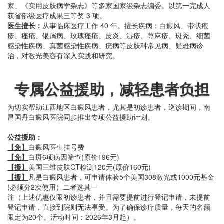
家、《实用皮肤病学杂志》等多家国家级杂志编委。以第一完成人
获省部级医疗成果三等奖 3 项。
医生擅长：
从事临床医疗工作 40 年。擅长疾病：白癜风、带状疱
疹、痤疮、银屑病、玫瑰痤疮、皮炎、湿疹、荨麻疹、斑秃、细菌
感染性疾病、真菌感染性疾病、疣病等皮肤科常见病、疑难病诊
治，对激光美容有深入实践和研究。
专属公益援助，减轻患者负担
为切实帮助江西地区白癜风患者，尤其是初诊患者，巡诊期间，南
昌国丹白癜风医院同步推出专项公益援助计划。
公益援助：
【免】
白癜风医生挂号费
【免】
白斑6项病因筛查(原价196元)
【援】
美国三维皮肤CT检测120元(原价160元)
【援】
凡是白癜风患者，可申请体验5个美国308激光或1000元基金
(必须分2次使用）二者选其一
注（上述优惠仅限初诊患者，并且需要提前进行登记申请，未提前
登记申请，直接到院则无法享受。为了确保诊疗质量，每天的名额
限定为20个。活动时间：2026年3月起）。