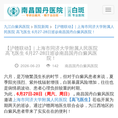
Toggl
navig
九江白癜风医院
>
医院新闻
>
【沪赣联动】| 上海市同济大学附属人
民医院 高飞医生 6月27-28日巡诊南昌国丹白癜风医院！
【沪赣联动】| 上海市同济大学附属人民医院
高飞医生 6月27-28日巡诊南昌国丹白癜风医
院！
2026-06-23
142
南昌国丹白癜风医院
六月，是万物繁茂生长的时节，但对于白癜风患者来说，夏
季阳光强烈、紫外线辐射增强，白斑暴露风险增加，往往也
是病情易波动、患者心理负担较重的时期。
为此，
6月27日-28日（周六、周日）
，
南昌国丹白癜风医院
邀请
上海市同济大学附属人民医院
【高飞医生】
莅临开展为
期两天的巡诊。通过沪赣两地医生联合会诊，为江西地区的
白癜风患者带来了实实在在的便利！