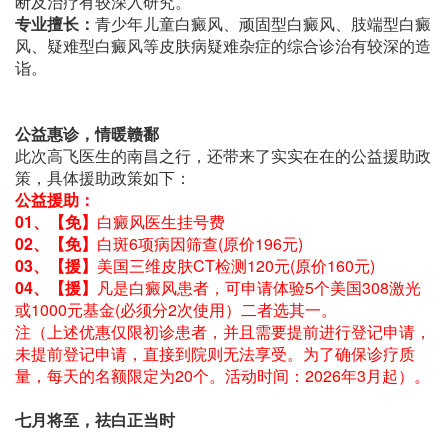
断及治疗有较深入研究。
专业擅长：
青少年儿童白癜风、顽固型白癜风、肢端型白癜
风、疑难型白癜风等皮肤病疑难杂症的综合诊治有较深的造
诣。
公益惠诊，情暖赣鄱
此次高飞医生的南昌之行，还带来了实实在在的公益援助政
策，具体援助政策如下：
公益援助：
01、【免】
白癜风医生挂号费
02、【免】
白斑6项病因筛查(原价196元)
03、【援】
美国三维皮肤CT检测120元(原价160元)
04、【援】
凡是白癜风患者，可申请体验5个美国308激光
或1000元基金(必须分2次使用）二者选其一。
注（上述优惠仅限初诊患者，并且需要提前进行登记申请，
未提前登记申请，直接到院则无法享受。为了确保诊疗质
量，每天的名额限定为20个。活动时间：2026年3月起）。
七月将至，祛白正当时