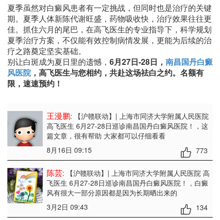
夏季虽然对白癜风患者有一定挑战，但同时也是治疗的关键
期。夏季人体新陈代谢旺盛，药物吸收快，治疗效果往往更
佳。抓住六月的尾巴，在高飞医生的专业指导下，科学规划
夏季治疗方案，不仅能有效控制病情发展，更能为后续的治
疗之路奠定坚实基础。
别让白斑成为夏日里的遗憾，
6月27日-28日，
南昌国丹白癜
风医院
，高飞医生与您相约，共赴这场祛白之约。名额有
限，速速预约！
王漫鹏
: 【沪赣联动】| 上海市同济大学附属人民医院
高飞医生 6月27-28日巡诊南昌国丹白癜风医院！
，这
篇文章，很有帮助 大家都可以仔细看看
8月16日 09:15
773
陈芸
: 【沪赣联动】| 上海市同济大学附属人民医院 高
飞医生 6月27-28日巡诊南昌国丹白癜风医院！
，白癜
风有很大一部分原因都是因为长期晒出来的
3月2日 09:43
134