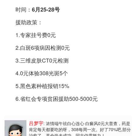
时间：
6月25-28号
援助政策：
1.专家挂号费0元
2.白斑6项病因检测0元
3.三维皮肤CT0元检测
4.0元体验308光斑5个
5.黑色素种植报销15%
6.省红会专项贫困援助500-5000元
吕梦宇
: 浓情端午祛白心连心·白癜风0元大普查
，药是
肯定每天都要吃的呀，308每周一次。好了70%吧,部分
治愈了。革命尚未成功，同志仍需努力！