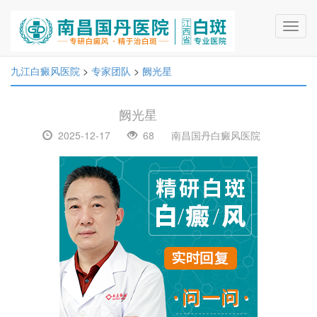
Toggl
navig
九江白癜风医院
>
专家团队
>
阙光星
阙光星
2025-12-17
68
南昌国丹白癜风医院