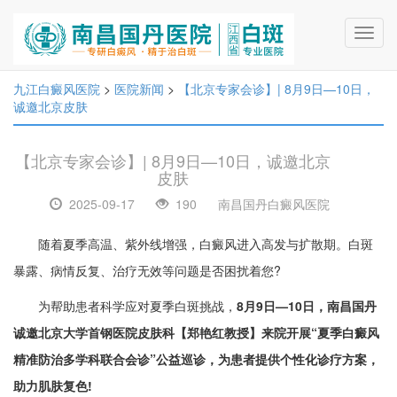
Toggl
navig
九江白癜风医院
>
医院新闻
>
【北京专家会诊】| 8月9日—10日，
诚邀北京皮肤
【北京专家会诊】| 8月9日—10日，诚邀北京
皮肤
2025-09-17
190
南昌国丹白癜风医院
随着夏季高温、紫外线增强，白癜风进入高发与扩散期。白斑
暴露、病情反复、治疗无效等问题是否困扰着您?
为帮助患者科学应对夏季白斑挑战，
8月9日—10日，南昌国丹
诚邀北京大学首钢医院皮肤科【郑艳红教授】来院开展​“夏季白癜风
精准防治多学科联合会诊”公益巡诊，为患者提供个性化诊疗方案，
助力肌肤复色!