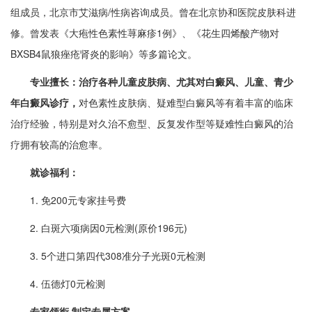
组成员，北京市艾滋病/性病咨询成员。曾在北京协和医院皮肤科进
修。曾发表《大疱性色素性荨麻疹1例》、《花生四烯酸产物对
BXSB4鼠狼痤疮肾炎的影响》等多篇论文。
专业擅长：治疗各种儿童皮肤病、尤其对白癜风、儿童、青少
年白癜风诊疗，
对色素性皮肤病、疑难型白癜风等有着丰富的临床
治疗经验，特别是对久治不愈型、反复发作型等疑难性白癜风的治
疗拥有较高的治愈率。
就诊福利：
1. 免200元专家挂号费
2. 白斑六项病因0元检测(原价196元)
3. 5个进口第四代308准分子光斑0元检测
4. 伍德灯0元检测
专家领衔 制定专属方案