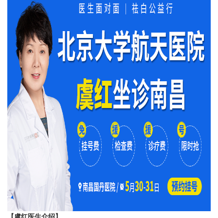
【虞红医生介绍】