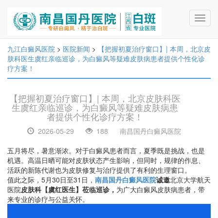
Toggl
navig
九江白癜风医院
>
医院新闻
>
【把握初夏治疗窗口】| 本周，北京皮
肤科医生虞红亲临巡诊，为白癜风等疑难皮肤病患者提供个性化诊
疗方案！
【把握初夏治疗窗口】| 本周，北京皮肤科医
生虞红亲临巡诊，为白癜风等疑难皮肤病患
者提供个性化诊疗方案！
2026-05-29
188
南昌国丹白癜风医院
五月将尽，暑意渐浓。对于白癜风患者而言，夏季既是挑战，也是
机遇。高温日晒可能对皮肤状态产生影响，但同时，规律的作息、
活跃的新陈代谢也为皮肤修复与治疗提供了有利的生理窗口。
值此之际，5月30日至31日，
南昌国丹白癜风医院
诚邀
北京大学航天
医院
皮肤科【虞红医生】莅临巡诊，
为广大白癜风皮肤病患者，带
来专业的诊疗与公益关怀。