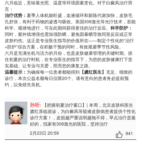
六月临近，意味着光照、温度等环境因素变化。对于白癜风治疗而
言：
治疗优势：
夏季人体机能旺盛，血液循环和新陈代谢加快，皮肤毛
孔舒张，有利于药物的渗透与吸收。美国308激光等光疗技术，若能
科学、规律地进行，可在此期间获得更佳的治疗反应。
科学防护：
同时，紫外线增强也需加强防晒，避免因暴晒导致同形反应或正常
皮肤灼伤。这正是专业医生指导的价值所在——制定个性化的“治疗
+防护”综合方案，在积极干预的同时，有效规避季节性风险。
六月是充满生机与活力的月份，也是皮肤健康管理的关键时期。抓
住初夏的治疗时机，在专业医生的指导下，为您的皮肤健康打下坚
实基础。让专业与关爱，照亮您的康复之路。
温馨提示：
为确保每一位患者都能得到
【虞红医生】
充足、细致的
诊疗，本次公益名额每日仅限20个。请有意向的患者务必提前预
约，以免错失良机。
孙听
: 【把握初夏治疗窗口】| 本周，北京皮肤科医生
虞红亲临巡诊，为白癜风等疑难皮肤病患者提供个性化
诊疗方案！
，皮损越严重说明越拖不得，早点治疗是最
好的，找家有308激光的医院，坚持治疗
2月23日 20:59
941